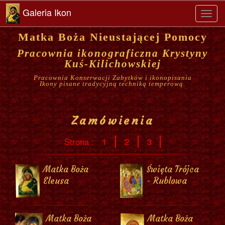
Galeria Ikon
Toggl
navig
Matka Boża Nieustającej Pomocy
Pracownia ikonograficzna Krystyny
Kuś-Kilichowskiej
Pracownia Konserwacji Zabytków i ikonopisania
Ikony pisane tradycyjną techniką temperową.
Zamówienia
Strona :
1
2
3
Matka Boża
Święta Trójca
Eleusa
- Rublowa
Matka Boża
Matka Boża