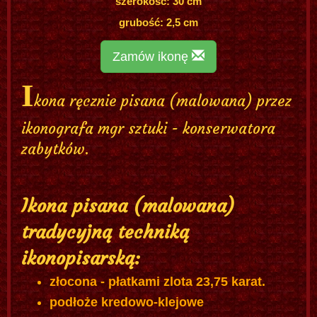
szerokość: 30 cm
grubość: 2,5 cm
Zamów ikonę
I
kona ręcznie pisana (malowana) przez
ikonografa mgr sztuki - konserwatora
zabytków.
Ikona pisana (malowana)
tradycyjną techniką
ikonopisarską:
złocona - płatkami zlota 23,75 karat.
podłoże kredowo-klejowe