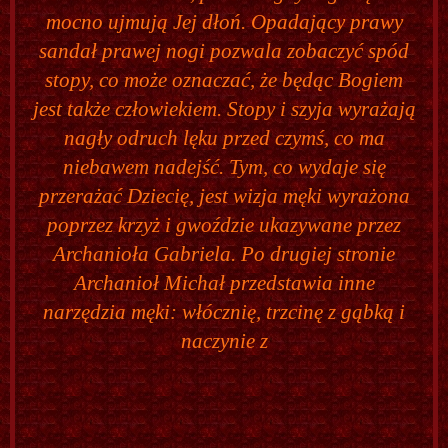
mocno ujmują Jej dłoń. Opadający prawy
sandał prawej nogi pozwala zobaczyć spód
stopy, co może oznaczać, że będąc Bogiem
jest także człowiekiem. Stopy i szyja wyrażają
nagły odruch lęku przed czymś, co ma
niebawem nadejść. Tym, co wydaje się
przerażać Dziecię, jest wizja męki wyrażona
poprzez krzyż i gwoździe ukazywane przez
Archanioła Gabriela. Po drugiej stronie
Archanioł Michał przedstawia inne
narzędzia męki: włócznię, trzcinę z gąbką i
naczynie z