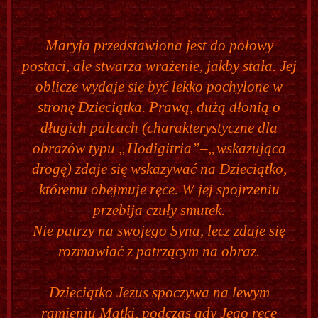
Maryja przedstawiona jest do połowy
postaci, ale stwarza wrażenie, jakby stała. Jej
oblicze wydaje się być lekko pochylone w
stronę Dzieciątka. Prawą, dużą dłonią o
długich palcach (charakterystyczne dla
obrazów typu „Hodigitria”–„wskazująca
drogę) zdaje się wskazywać na Dzieciątko,
któremu obejmuje ręce. W jej spojrzeniu
przebija czuły smutek.
Nie patrzy na swojego Syna, lecz zdaje się
rozmawiać z patrzącym na obraz.
Dzieciątko Jezus spoczywa na lewym
ramieniu Matki, podczas gdy Jego ręce