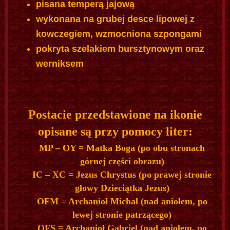
pisana temperą jajową
wykonana na grubej desce lipowej z
kowczegiem, wzmocniona szpongami
pokryta szelakiem bursztynowym oraz
werniksem
Postacie przedstawione na ikonie
opisane są przy pomocy liter:
MP – OY = Matka Boga (po obu stronach
górnej części obrazu)
IC – XC = Jezus Chrystus (po prawej stronie
głowy Dzieciątka Jezus)
OFM = Archanioł Michał (nad aniołem, po
lewej stronie patrzącego)
OFS = Archanioł Gabriel (nad aniołem, po