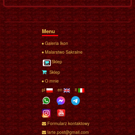
Menu
Galeria Ikon
Malarstwo Sakralne
Sklep
Sklep
O mnie
pl
en
it
Formularz kontaktowy
larte.post@gmail.com