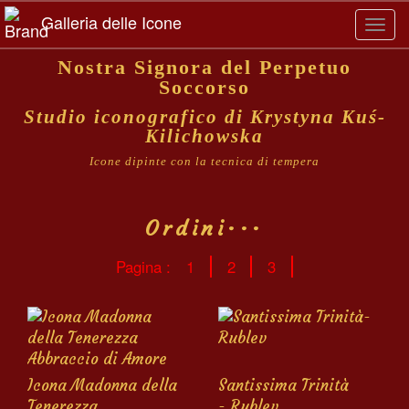
Galleria delle Icone
Toggl
navig
Nostra Signora del Perpetuo
Soccorso
Studio iconografico di Krystyna Kuś-
Kilichowska
Icone dipinte con la tecnica di tempera
Ordini···
Pagina :
1
2
3
Icona Madonna della
Santissima Trinità
Tenerezza
- Rublev