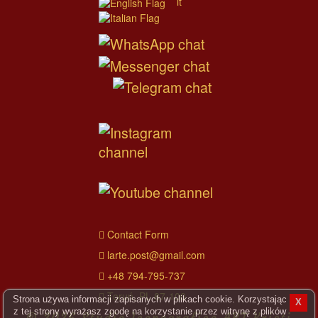
it
Contact Form
larte.post@gmail.com
+48 794-795-737
Toruń, PL 87-100
Strona używa informacji zapisanych w plikach cookie. Korzystając
X
z tej strony wyrażasz zgodę na korzystanie przez witrynę z plików