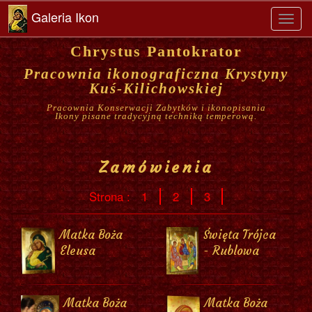
Galeria Ikon
Toggl
navig
Chrystus Pantokrator
Pracownia ikonograficzna Krystyny
Kuś-Kilichowskiej
Pracownia Konserwacji Zabytków i ikonopisania
Ikony pisane tradycyjną techniką temperową.
Zamówienia
Strona :
1
2
3
Matka Boża
Święta Trójca
Eleusa
- Rublowa
Matka Boża
Matka Boża